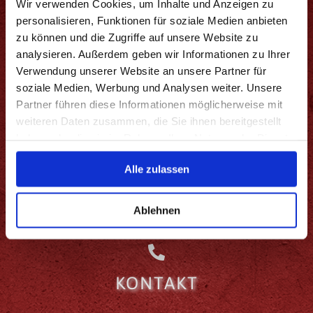
Wir verwenden Cookies, um Inhalte und Anzeigen zu
personalisieren, Funktionen für soziale Medien anbieten
zu können und die Zugriffe auf unsere Website zu
FKK MORGENLAND ULM
analysieren. Außerdem geben wir Informationen zu Ihrer
Verwendung unserer Website an unsere Partner für
soziale Medien, Werbung und Analysen weiter. Unsere
Steinbeisstraße 22
Partner führen diese Informationen möglicherweise mit
89079 Ulm-Donautal
weiteren Daten zusammen, die Sie ihnen bereitgestellt
haben oder die sie im Rahmen Ihrer Nutzung der Dienste
gesammelt haben.
Alle zulassen
Ablehnen
KONTAKT