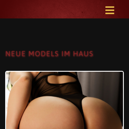
Zum
Inhalt
Togg
springen
Navig
HOME
NEWS
NEUE MODELS IM HAUS
INFOS
KONTAKT